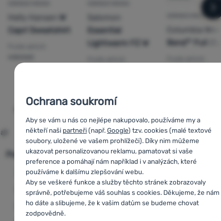
DÁMSKÁ MIKINA
DÁMSKÁ MIKINA
n
Helly Hansen
W
Salomon
DÁMSKÁ MIKINA
Columbia
Wes
Capri Sweatshirt
Essential
Bend™ Full Zip 
Lightwarm FZ W
Podle aktivit:
městské
Podle aktivit:
Podle aktivit:
turistické / městs
sportovní
Ochrana soukromí
1 990
Kč
2 300
Kč
2 14
1 589
Kč
od 1 609
Kč
1 60
Porovnat
Porovnat
Porovnat
Aby se vám u nás co nejlépe nakupovalo, používáme my a
někteří naši
partneři
(např.
Google
) tzv. cookies (malé textové
soubory, uložené ve vašem prohlížeči). Díky nim můžeme
Porovnat všechny alternativy
ukazovat personalizovanou reklamu, pamatovat si vaše
Podobné produkty najdete v
preference a pomáhají nám například i v analýzách, které
používáme k dalšímu zlepšování webu.
Výprodej dámského oblečení
Aby se veškeré funkce a služby těchto stránek zobrazovaly
Dámské mikiny s kapucí
správně, potřebujeme váš souhlas s cookies. Děkujeme, že nám
ho dáte a slibujeme, že k vašim datům se budeme chovat
Mikiny s kapucí
zodpovědně.