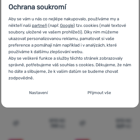
Ochrana soukromí
Aby se vám u nás co nejlépe nakupovalo, používáme my a
někteří naši
partneři
(např.
Google
) tzv. cookies (malé textové
soubory, uložené ve vašem prohlížeči). Díky nim můžeme
ukazovat personalizovanou reklamu, pamatovat si vaše
preference a pomáhají nám například i v analýzách, které
používáme k dalšímu zlepšování webu.
PÁNSKÉ KRAŤASY
Aby se veškeré funkce a služby těchto stránek zobrazovaly
Axon
Racing II
DÁMSKÁ VESTA
Hodnocení zákazníků
správně, potřebujeme váš souhlas s cookies. Děkujeme, že nám
ho dáte a slibujeme, že k vašim datům se budeme chovat
zodpovědně.
Axon
Winner
Nastavení souhlasů s kategoriemi cookies
Nastavení
Přijmout vše
Nezbytné
Nezbytné
-
Bez nezbytných cookies by náš web nemohl
správně fungovat.
.
VŽDY AKTIVNÍ
890
Kč
590
Kč
799
Kč
529
Kč
Přidat 'Dámská vesta Axon Winner' k porovnání
Přidat 'Pánské kraťasy Axo
Nezbytné cookies umožňují správné fungování našich
Preferenční a rozšířené funkce
Preferenční a rozšířené funkce
-
Díky těmto cookies si naše
webových stránek. Mezi tyto základní funkce patří například