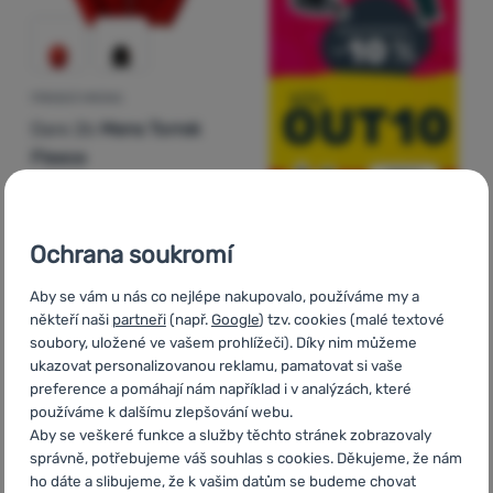
PÁNSKÁ MIKINA
Dare 2b
Mens Torrek
Fleece
1 699
Kč
769
Kč
Přidat 'Pánská mikina Dare 2b Mens Torrek Fleece' k por
Ochrana soukromí
Aby se vám u nás co nejlépe nakupovalo, používáme my a
-55
%
-52
%
někteří naši
partneři
(např.
Google
) tzv. cookies (malé textové
soubory, uložené ve vašem prohlížeči). Díky nim můžeme
ukazovat personalizovanou reklamu, pamatovat si vaše
preference a pomáhají nám například i v analýzách, které
používáme k dalšímu zlepšování webu.
Aby se veškeré funkce a služby těchto stránek zobrazovaly
správně, potřebujeme váš souhlas s cookies. Děkujeme, že nám
ho dáte a slibujeme, že k vašim datům se budeme chovat