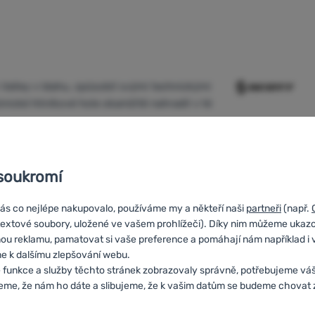
 Valley v Idahu, způsobil svými technickými
nické hliníkové hole okamžitě nahradil v té
rozšířila v současnosti vyrábějí
kola, lyže, vybavení na běh a
soukromí
ás co nejlépe nakupovalo, používáme my a někteří naši
partneři
(např.
textové soubory, uložené ve vašem prohlížeči). Díky nim můžeme ukaz
ou reklamu, pamatovat si vaše preference a pomáhají nám například i 
e k dalšímu zlepšování webu.
kód: OUT10
 funkce a služby těchto stránek zobrazovaly správně, potřebujeme váš
Novinka
eme, že nám ho dáte a slibujeme, že k vašim datům se budeme chovat
-25
%
 souhlasů s kategoriemi cookies