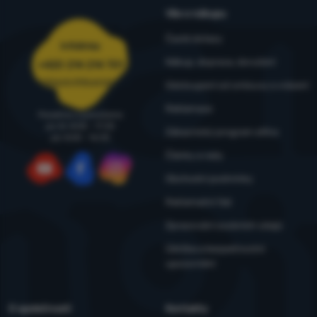
Vše o nákupu
Časté dotazy
Infolinka
Nákup, doprava, doručení
+420 214 214 701
objednavky@4camping.cz
Odstoupení od smlouvy a vrácení
Reklamace
Poradíme a pomůžeme
po-čt: 8:00 - 17:30
Zákaznický program eXtra
pá: 8:00 - 16:30
Články a rady
Obchodní podmínky
YouTube
Facebook
Instagram
Reklamační řád
Zpracování osobních údajů
Údržba a bezpečnostní
upozornění
O společnosti
Kontakty