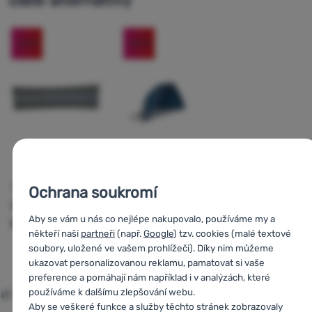
Další alternativy
-23
%
-50
%
ZÁSTĚNA
STAN PROTI SLUNCI
Ochrana soukromí
Bo-Camp
Husky
Blum 2
Aby se vám u nás co nejlépe nakupovalo, používáme my a
Brendan - 3 díly
Blue
někteří naši
partneři
(např.
Google
) tzv. cookies (malé textové
soubory, uložené ve vašem prohlížeči). Díky nim můžeme
979
Kč
1 390
Kč
ukazovat personalizovanou reklamu, pamatovat si vaše
749
Kč
695
Kč
Porovnat
Porovnat
preference a pomáhají nám například i v analýzách, které
používáme k dalšímu zlepšování webu.
Aby se veškeré funkce a služby těchto stránek zobrazovaly
Porovnat všechny alternativy