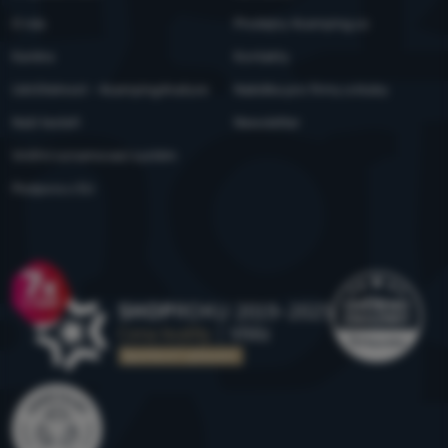
O nás
Prodejny 4camping.cz
Kariéra
Kontakty
Udržitelnost - 4camping4nature
Nabídka pro firmy a kluby
Naši testeři
Newsletter
Vnitřní oznamovací systém
Podpora z EU
Ocenění