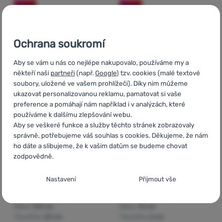
-38
%
-49
%
Ochrana soukromí
Aby se vám u nás co nejlépe nakupovalo, používáme my a
někteří naši
partneři
(např.
Google
) tzv. cookies (malé textové
soubory, uložené ve vašem prohlížeči). Díky nim můžeme
ukazovat personalizovanou reklamu, pamatovat si vaše
preference a pomáhají nám například i v analýzách, které
NAFUKOVACÍ MATRACE
SAMONAFUKOVACÍ KARIMATKA
Hodnocení zákazníků
Hodnocení zák
používáme k dalšímu zlepšování webu.
Aby se veškeré funkce a služby těchto stránek zobrazovaly
správně, potřebujeme váš souhlas s cookies. Děkujeme, že nám
Zulu
Dreamtime Pillow
ho dáte a slibujeme, že k vašim datům se budeme chovat
Outwell
Classic Double
zodpovědně.
6
Nastavení souhlasů s kategoriemi cookies
Nastavení
Přijmout vše
Nezbytné
Nezbytné
-
Bez nezbytných cookies by náš web nemohl
Hmotnost:
2700 g
Hmotnost:
2340 g
správně fungovat.
.
Šířka:
130 cm
Šířka:
70 cm
VŽDY AKTIVNÍ
Tloušťka:
20 cm
Tloušťka:
6 cm