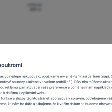
1 990
Kč
929
Kč
mská mikina Vans Cheetah Dye Hoodie' k porovnání
soukromí
k
RO
Hanorace Vans femei
UA
Жіночі толстовки Vans
BG
Дамс
ES
Sudaderas mujer Vans
FR
Sweats femme Vans
AT
Damen-Swea
Damen-Sweatshirts Vans
ás co nejlépe nakupovalo, používáme my a někteří naši
partneři
(např.
textové soubory, uložené ve vašem prohlížeči). Díky nim můžeme ukaz
ou reklamu, pamatovat si vaše preference a pomáhají nám například i 
e k dalšímu zlepšování webu.
 funkce a služby těchto stránek zobrazovaly správně, potřebujeme váš
eme, že nám ho dáte a slibujeme, že k vašim datům se budeme chovat
Objednání k
Vyrábíme
Doprava