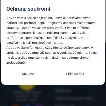
Přihlásit /
Ochrana soukromí
registrovat
Aby se vám u nás co nejlépe nakupovalo, používáme my a
někteří naši
partneři
(např.
Google
) tzv. cookies (malé textové
7x v řadě vítěz
Ověřeno
soubory, uložené ve vašem prohlížeči). Díky nim můžeme
ShopRoku
zákazníky
ukazovat personalizovanou reklamu, pamatovat si vaše
preference a pomáhají nám například i v analýzách, které
používáme k dalšímu zlepšování webu.
Aby se veškeré funkce a služby těchto stránek zobrazovaly
správně, potřebujeme váš souhlas s cookies. Děkujeme, že nám
ho dáte a slibujeme, že k vašim datům se budeme chovat
Vše o nákupu
zodpovědně.
Časté dotazy
Infolinka
Nastavení souhlasů s kategoriemi cookies
Nastavení
Přijmout vše
Nákup, doprava, doručení
+420 214 214 701
Nezbytné
Nezbytné
-
Bez nezbytných cookies by náš web nemohl
objednavky@4camping.cz
Odstoupení od smlouvy a vrácení
správně fungovat.
.
Reklamace
VŽDY AKTIVNÍ
Poradíme a pomůžeme
po-čt: 8:00 - 17:30
Zákaznický program eXtra
pá: 8:00 - 16:30
Nezbytné cookies umožňují správné fungování našich