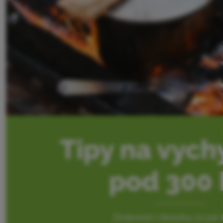
Vybavení
Vaření
Lezení
Ultralight
Sporty
Značky
Klub
eXtra
Poradna
Výstava
stanů
Prodejny