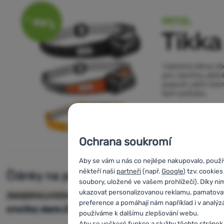
Ochrana soukromí
Aby se vám u nás co nejlépe nakupovalo, použ
někteří naši
partneři
(např.
Google
) tzv. cookie
Články na podobné téma
soubory, uložené ve vašem prohlížeči). Díky 
ukazovat personalizovanou reklamu, pamatovat
Dodatečná sleva 10 % na kompletní nabídku
Zadejte kód: RDN10 a radujte se z dodatečné slevy na
Newslettery - archiv
preference a pomáhají nám například i v analýz
značky dare 2b
vybrané značky. Platí do 25.2. 2025.
používáme k dalšímu zlepšování webu.
Aby se veškeré funkce a služby těchto stránek