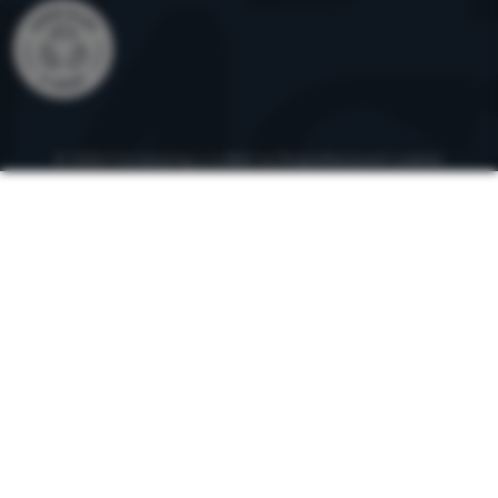
© 2026 ForCamping s.r.o.
běží na
Shopio
Nastavení cookies