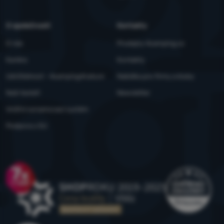
O společnosti
Kontakty
O nás
Prodejny 4camping.cz
Kariéra
Kontakty
Udržitelnost - 4camping4nature
Nabídka pro firmy a kluby
Naši testeři
Newsletter
Vnitřní oznamovací systém
Podpora z EU
Ocenění