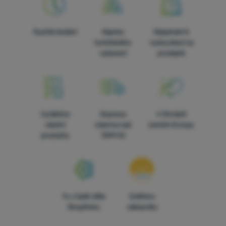
Rychlé dodání
Nejvíce
Objednání k
turistického
vyzkoušení na
vybavení
prodejně
Vyrábíme
Doprava
V čtrnácti
vlastní
zdarma nad
zemích Evropy
produkty
1599 Kč
7x v řadě vítěz
Ověřeno
ShopRoku
zákazníky