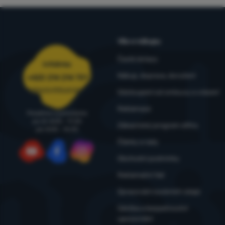
Vše o nákupu
Časté dotazy
Infolinka
Nákup, doprava, doručení
+420 214 214 701
objednavky@4camping.cz
Odstoupení od smlouvy a vrácení
Reklamace
Poradíme a pomůžeme
po-čt: 8:00 - 17:30
Zákaznický program eXtra
pá: 8:00 - 16:30
Články a rady
Obchodní podmínky
YouTube
Facebook
Instagram
Reklamační řád
Zpracování osobních údajů
Údržba a bezpečnostní
upozornění