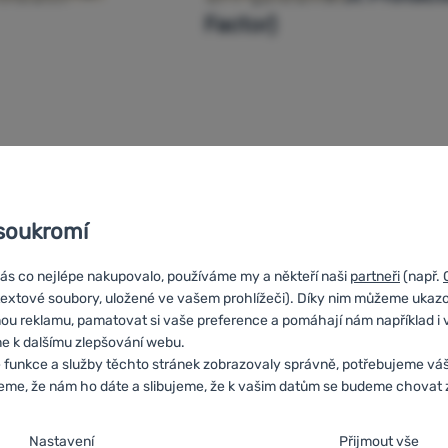
Factor)
UA
Microface
BG
Microface
HR
Microface
PL
Microface
I
soukromí
Microface
DE
Microface
CH
Microface
ás co nejlépe nakupovalo, používáme my a někteří naši
partneři
(např.
textové soubory, uložené ve vašem prohlížeči). Díky nim můžeme ukaz
ou reklamu, pamatovat si vaše preference a pomáhají nám například i 
e k dalšímu zlepšování webu.
 funkce a služby těchto stránek zobrazovaly správně, potřebujeme váš
Objednání k
Vyrábíme
Doprava
eme, že nám ho dáte a slibujeme, že k vašim datům se budeme chovat
vyzkoušení na
vlastní
zdarma nad
 souhlasů s kategoriemi cookies
prodejně
produkty
1599 Kč
Nastavení
Přijmout vše