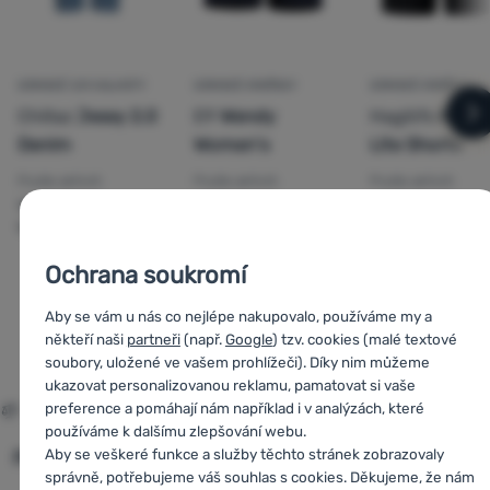
DÁMSKÉ 3/4 KALHOTY
DÁMSKÉ KRAŤASY
DÁMSKÉ KRAŤASY
Chillaz
Jessy 2.0
E9
Wendy
Haglöfs
Korp
n
Denim
Women's
Lite Shorts
Podle aktivit:
Podle aktivit:
Podle aktivit:
sportovní / lezecké /
sportovní / lezecké
sportovní / turist
turistické / městské
/ městské
Ochrana soukromí
Aby se vám u nás co nejlépe nakupovalo, používáme my a
někteří naši
partneři
(např.
Google
) tzv. cookies (malé textové
2 250
Kč
1 999
Kč
2 19
soubory, uložené ve vašem prohlížeči). Díky nim můžeme
1 579
Kč
1 599
Kč
1 63
Porovnat
Porovnat
Porovnat
ukazovat personalizovanou reklamu, pamatovat si vaše
preference a pomáhají nám například i v analýzách, které
používáme k dalšímu zlepšování webu.
Porovnat všechny alternativy
Aby se veškeré funkce a služby těchto stránek zobrazovaly
Podobné produkty najdete v
správně, potřebujeme váš souhlas s cookies. Děkujeme, že nám