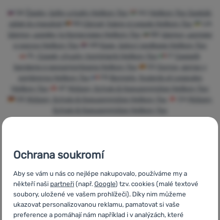
Přihlásit /
SK
Čiapky, šatky a kukly Helikon-Tex
HU
Helikon-Tex Sapkák,
registrovat
sálak és maszkok
RO
Căciuli, fulare și cagule Helikon-Tex
UA
Шапки, шарфи та балаклави Helikon-Tex
BG
Шапки, шалове
и маски Helikon-Tex
HR
Kape, šalovi i podkape Helikon-Tex
PL
Czapki, chusty i kominiarki Helikon-Tex
IT
Cappelli,
bandane e passamontagna Helikon-Tex
ES
Gorros, gorras y
sombreros Helikon-Tex
FR
Bonnets, foulards et cagoules
Helikon-Tex
AT
Mützen, Schals & Kapuzenmütze Helikon-Tex
DE
Mützen, Schals & Kapuzenmütze Helikon-Tex
CH
Mützen,
Schals & Kapuzenmütze Helikon-Tex
Ochrana soukromí
Rychlé dodání
Nejvíce
Objednání k
Aby se vám u nás co nejlépe nakupovalo, používáme my a
turistického
vyzkoušení na
někteří naši
partneři
(např.
Google
) tzv. cookies (malé textové
vybavení
prodejně
soubory, uložené ve vašem prohlížeči). Díky nim můžeme
ukazovat personalizovanou reklamu, pamatovat si vaše
preference a pomáhají nám například i v analýzách, které