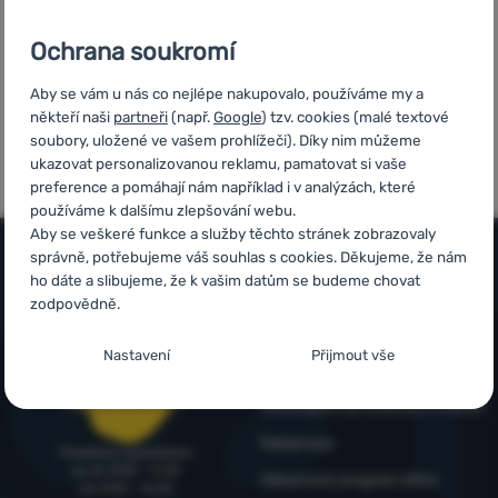
produkty
1599 Kč
Přihlásit /
Ochrana soukromí
registrovat
Aby se vám u nás co nejlépe nakupovalo, používáme my a
někteří naši
partneři
(např.
Google
) tzv. cookies (malé textové
7x v řadě vítěz
Ověřeno
soubory, uložené ve vašem prohlížeči). Díky nim můžeme
ShopRoku
zákazníky
ukazovat personalizovanou reklamu, pamatovat si vaše
preference a pomáhají nám například i v analýzách, které
používáme k dalšímu zlepšování webu.
Aby se veškeré funkce a služby těchto stránek zobrazovaly
správně, potřebujeme váš souhlas s cookies. Děkujeme, že nám
ho dáte a slibujeme, že k vašim datům se budeme chovat
Vše o nákupu
zodpovědně.
Časté dotazy
Nastavení souhlasů s kategoriemi cookies
Infolinka
Nastavení
Přijmout vše
Nákup, doprava, doručení
+420 214 214 701
Nezbytné
Nezbytné
-
Bez nezbytných cookies by náš web nemohl
objednavky@4camping.cz
Odstoupení od smlouvy a vrácení
správně fungovat.
.
VŽDY AKTIVNÍ
Reklamace
Poradíme a pomůžeme
po-čt: 8:00 - 17:30
Zákaznický program eXtra
pá: 8:00 - 16:30
Nezbytné cookies umožňují správné fungování našich