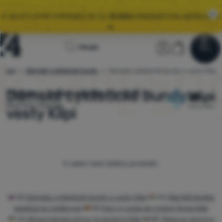
🌞 VELKÝ LETNÍ VÝPRODEJ JE TU.
10 000+
PRODUKTŮ ZA AKČNÍ CENY.
Všechny akce
Úvodní
Uživatelská
Košík
Hledat
⚡
EXTRA SLEVY:
ZÍSKEJTE SLEVOVÉ KUPONY NA TOP ZNAČKY
Menu
Přihlásit
Košík
stránka
lečení
Dámské cyklistické bundy
Dámské cyklistické bundy a vesty Kilpi
4camping.cz
Výprodej
🤫 MÁME - 10 % NA VYBRANÉ VYBAVENÍ DO KEMPU I NA TÚRU.
STAČÍ
POUŽÍT KÓD
OUT10
.
Dámské cyklistické bundy a
V
ybírejte z
modelů skladem.
Nad 1599 Kč
doprava zdarma.
Oblečení
vesty Kilpi
🌞 VELKÝ LETNÍ VÝPRODEJ JE TU.
10 000+
PRODUKTŮ ZA AKČNÍ CENY.
Boty
Batohy
Produkty
V sekci není žádný produkt.
Spacáky
Karimatky
SK
Dámske cyklistické bundy a vesty Kilpi
HU
Kilpi Női biciklis
Stany
kabátok és mellények
RO
Geci și veste de ciclism femei Kilpi
UA
Жіночі велокуртки та жилети Kilpi
BG
Дамски якета и