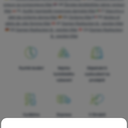
Vybavení
елеци за колоездене Kilpi
HR
Ženske biciklističke jakne i prsluci
Kilpi
PL
Kurtki i kamizelki rowerowe damskie Kilpi
IT
Giacche e
Vaření
gilet da ciclismo donna Kilpi
ES
Ciclismo Kilpi
FR
Vestes et
gilets de vélo femme Kilpi
AT
Damen Radjacken & -westen Kilpi
Lezení
DE
Damen Radjacken & -westen Kilpi
CH
Damen Radjacken
Ultralight
& -westen Kilpi
Sporty
Značky
Rychlé dodání
Nejvíce
Objednání k
Klub
turistického
vyzkoušení na
eXtra
vybavení
prodejně
Poradna
Výstava
stanů
Vyrábíme
Doprava
V čtrnácti
Prodejny
vlastní
zdarma nad
zemích Evropy
produkty
1599 Kč