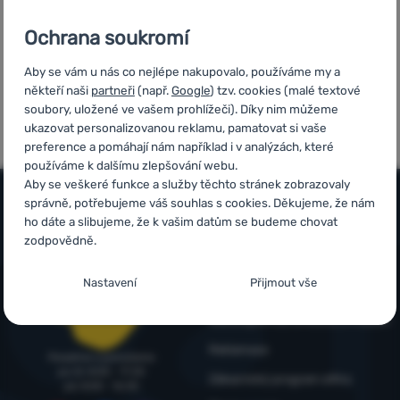
Přihlásit /
Ochrana soukromí
registrovat
Aby se vám u nás co nejlépe nakupovalo, používáme my a
někteří naši
partneři
(např.
Google
) tzv. cookies (malé textové
7x v řadě vítěz
Ověřeno
soubory, uložené ve vašem prohlížeči). Díky nim můžeme
ShopRoku
zákazníky
ukazovat personalizovanou reklamu, pamatovat si vaše
preference a pomáhají nám například i v analýzách, které
používáme k dalšímu zlepšování webu.
Aby se veškeré funkce a služby těchto stránek zobrazovaly
správně, potřebujeme váš souhlas s cookies. Děkujeme, že nám
ho dáte a slibujeme, že k vašim datům se budeme chovat
Vše o nákupu
zodpovědně.
Časté dotazy
Infolinka
Nastavení souhlasů s kategoriemi cookies
Nastavení
Přijmout vše
Nákup, doprava, doručení
+420 214 214 701
Nezbytné
Nezbytné
-
Bez nezbytných cookies by náš web nemohl
objednavky@4camping.cz
Odstoupení od smlouvy a vrácení
správně fungovat.
.
VŽDY AKTIVNÍ
Reklamace
Poradíme a pomůžeme
po-čt: 8:00 - 17:30
Zákaznický program eXtra
pá: 8:00 - 16:30
Nezbytné cookies umožňují správné fungování našich