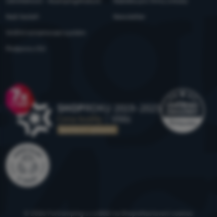
Udržitelnost - 4camping4nature
Nabídka pro firmy a kluby
Naši testeři
Newsletter
Vnitřní oznamovací systém
Podpora z EU
Ocenění
© 2026 ForCamping s.r.o.
běží na
Shopio
Nastavení cookies