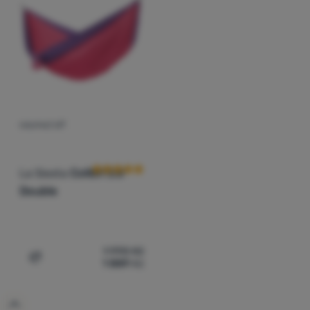
Vybavení
Nejlevnější
Vaření
Nejdražší
Lezení
Nejlehčí
Ultralight
Nejvyšší sleva
Sporty
Nejprodávanější
HOUPACÍ SÍŤ
Hodnocení zákazníků
Značky
Jak produkty řadíme
Klub
La Siesta
Colibri 3.0
eXtra
Double
Poradna
Výstava
1 990
Kč
stanů
1 889
Kč
Přidat 'Houpací síť La Siesta Colibri 3.0 Double' k porovn
Prodejny