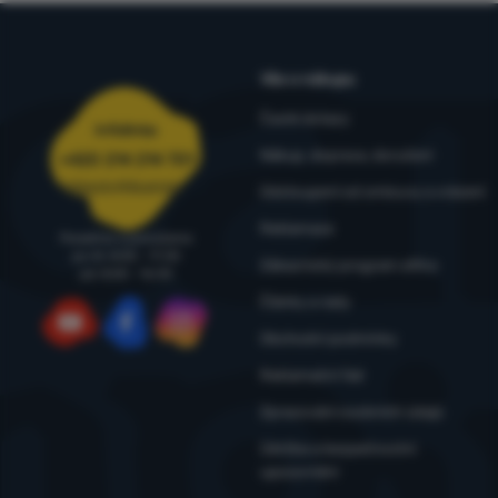
Vše o nákupu
Časté dotazy
Infolinka
Nákup, doprava, doručení
+420 214 214 701
objednavky@4camping.cz
Odstoupení od smlouvy a vrácení
Reklamace
Poradíme a pomůžeme
po-čt: 8:00 - 17:30
Zákaznický program eXtra
pá: 8:00 - 16:30
Články a rady
Obchodní podmínky
YouTube
Facebook
Instagram
Reklamační řád
Zpracování osobních údajů
Údržba a bezpečnostní
upozornění