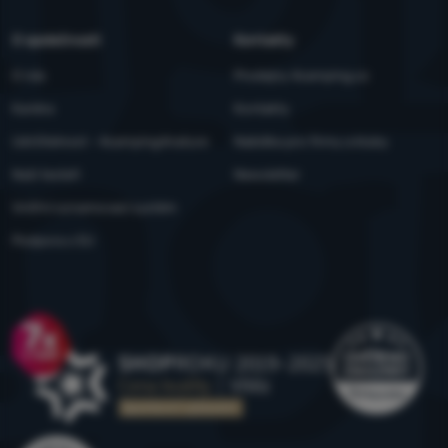
O společnosti
Kontakty
O nás
Prodejny 4camping.cz
Kariéra
Kontakty
Udržitelnost - 4camping4nature
Nabídka pro firmy a kluby
Naši testeři
Newsletter
Vnitřní oznamovací systém
Podpora z EU
Ocenění