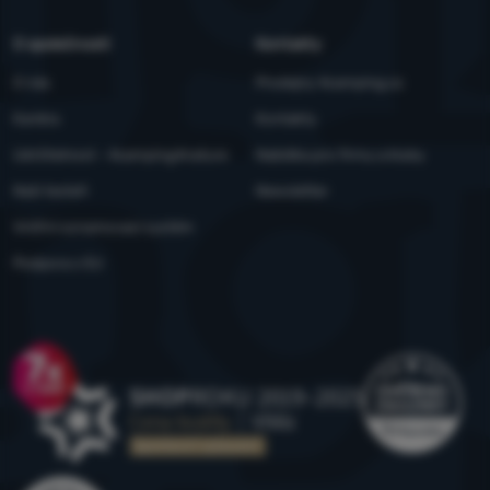
O společnosti
Kontakty
O nás
Prodejny 4camping.cz
Kariéra
Kontakty
Udržitelnost - 4camping4nature
Nabídka pro firmy a kluby
Naši testeři
Newsletter
Vnitřní oznamovací systém
Podpora z EU
Ocenění