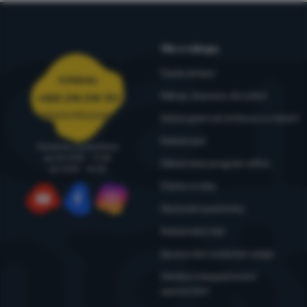
Vše o nákupu
Časté dotazy
Infolinka
Nákup, doprava, doručení
+420 214 214 701
objednavky@4camping.cz
Odstoupení od smlouvy a vrácení
Reklamace
Poradíme a pomůžeme
po-čt: 8:00 - 17:30
Zákaznický program eXtra
pá: 8:00 - 16:30
Články a rady
Obchodní podmínky
YouTube
Facebook
Instagram
Reklamační řád
Zpracování osobních údajů
Údržba a bezpečnostní
upozornění