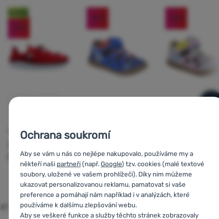
Novinka
-20
%
-20
%
-25
%
n
DĚTSKÉ SANDÁLY
DĚTSKÉ SANDÁLY
Richter
Samy
Richter
Samy
DĚTSKÉ BOTY
Ochrana soukromí
Aylla
Ruraq
Nauti/Infin/Lago/Tan
Orchid/Past/
Aby se vám u nás co nejlépe nakupovalo, používáme my a
Canvas Junior
někteří naši
partneři
(např.
Google
) tzv. cookies (malé textové
soubory, uložené ve vašem prohlížeči). Díky nim můžeme
1 690
Kč
1 589
Kč
1 58
ukazovat personalizovanou reklamu, pamatovat si vaše
1 269
Kč
1 269
Kč
1 26
Porovnat
Porovnat
Porovnat
preference a pomáhají nám například i v analýzách, které
používáme k dalšímu zlepšování webu.
Aby se veškeré funkce a služby těchto stránek zobrazovaly
Porovnat všechny alternativy