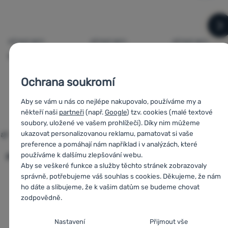
pomoci dospělých
n
DĚTSKÉ BOTY
DĚTSKÉ BOTY
DĚTSKÉ BOTY
Hi-Tec
Koris Jrb
Puma
Courtflex
Richter
Wallab
v3 SLIPTECH PS
Nautica/Coba
Ochrana soukromí
Black
Aby se vám u nás co nejlépe nakupovalo, používáme my a
1 115
Kč
999
Kč
1 09
někteří naši
partneři
(např.
Google
) tzv. cookies (malé textové
779
Kč
849
Kč
87
Porovnat
Porovnat
Porovnat
soubory, uložené ve vašem prohlížeči). Díky nim můžeme
ukazovat personalizovanou reklamu, pamatovat si vaše
preference a pomáhají nám například i v analýzách, které
Porovnat všechny alternativy
používáme k dalšímu zlepšování webu.
Podobné produkty najdete v
Aby se veškeré funkce a služby těchto stránek zobrazovaly
Dětské boty
správně, potřebujeme váš souhlas s cookies. Děkujeme, že nám
ho dáte a slibujeme, že k vašim datům se budeme chovat
Sportovní boty
zodpovědně.
Dětské vybavení do přírody
Nastavení souhlasů s kategoriemi cookies
Nastavení
Přijmout vše
Výprodej