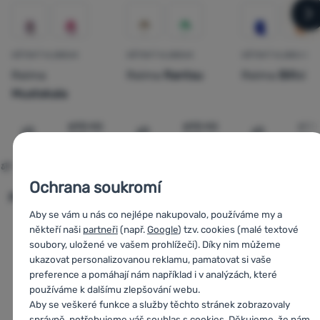
n
DĚTSKÝ KLOBOUK
DĚTSKÝ KLOBOUK
DĚTSKÝ KLOBOUK
Reima
Reima
Rantsu
Reima
Biitsi
Mustekala
690
Kč
690
Kč
69
589
Kč
589
Kč
58
Porovnat
Porovnat
Porovnat
Porovnat všechny alternativy
Ochrana soukromí
Podobné produkty najdete v
Aby se vám u nás co nejlépe nakupovalo, používáme my a
Dětské vybavení do přírody
někteří naši
partneři
(např.
Google
) tzv. cookies (malé textové
soubory, uložené ve vašem prohlížeči). Díky nim můžeme
Bushcraft vybavení
ukazovat personalizovanou reklamu, pamatovat si vaše
Bushcraft oblečení
preference a pomáhají nám například i v analýzách, které
používáme k dalšímu zlepšování webu.
Venku je nám krásně
Aby se veškeré funkce a služby těchto stránek zobrazovaly
správně, potřebujeme váš souhlas s cookies. Děkujeme, že nám