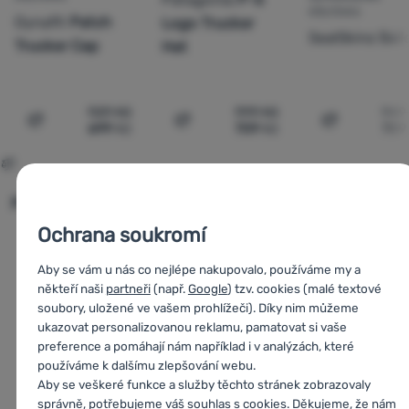
KŠILTOVKA
Dynafit
Patch
Logo Trucker
SealSkinz
Sall
Trucker Cap
Hat
929
Kč
999
Kč
94
699
Kč
709
Kč
70
Porovnat
Porovnat
Porovnat
Porovnat všechny alternativy
Podobné produkty najdete v
Ochrana soukromí
Pánské oblečení
Dámské oblečení
Aby se vám u nás co nejlépe nakupovalo, používáme my a
někteří naši
partneři
(např.
Google
) tzv. cookies (malé textové
Běžecké oblečení
soubory, uložené ve vašem prohlížeči). Díky nim můžeme
ukazovat personalizovanou reklamu, pamatovat si vaše
Dámské kšiltovky
preference a pomáhají nám například i v analýzách, které
Pánské kšiltovky
používáme k dalšímu zlepšování webu.
Aby se veškeré funkce a služby těchto stránek zobrazovaly
Černé kšiltovky
správně, potřebujeme váš souhlas s cookies. Děkujeme, že nám