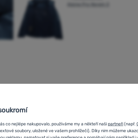
Vyzkoušení na prodejně
soukromí
Objednejte si na prodejny
víc variant
a zkuste si je!
ás co nejlépe nakupovalo, používáme my a někteří naši
partneři
(např.
textové soubory, uložené ve vašem prohlížeči). Díky nim můžeme ukaz
ou reklamu, pamatovat si vaše preference a pomáhají nám například i 