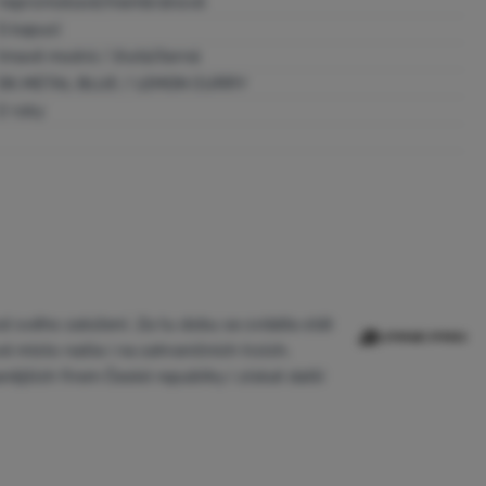
nepromokavé/membránové
S kapucí
tmavě modrá / žlutá/černá
DK.METAL BLUE / LEMON CURRY
2 roky
d svého založení. Za tu dobu se zvládla stát
vé místo našla i na zahraničních trzích.
ějších firem České republiky i získat další