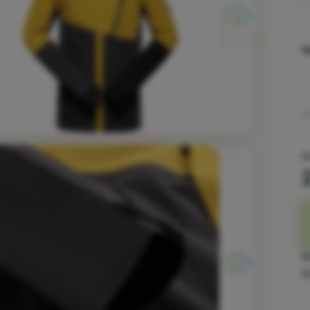
B
3
S
e