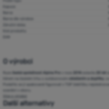
Podle typu
Kapuce
Barva
Barva dle výrobce
Záruční doba
Kód produktu
EAN
O výrobci
Ryze
česká společnost Alpine Pro
v roce
2014
oslavila
20 let
o
lídrem na českém trhu s outdoorovým
oblečením a doplňky
, s
Podařilo se jí opakovaně figurovat v TOP žebříčku nejobdivovan
ocenění v oboru.
Více o výrobci
Další alternativy