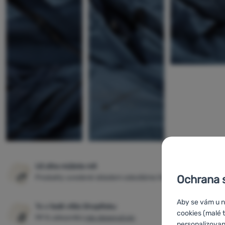
Už zítra můžete mít
Ochrana 
Produkty uvedené skladem odesíláme ihned
Aby se vám u n
7x v řadě vítěz ShopRoku
cookies (malé 
99 % zákazníků
nás doporučuje
.
personalizovan