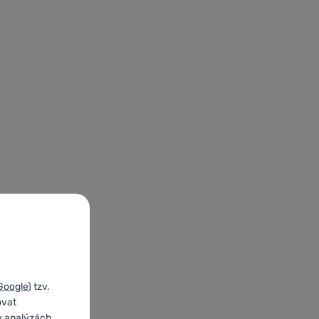
Google
) tzv.
ovat
v analýzách,