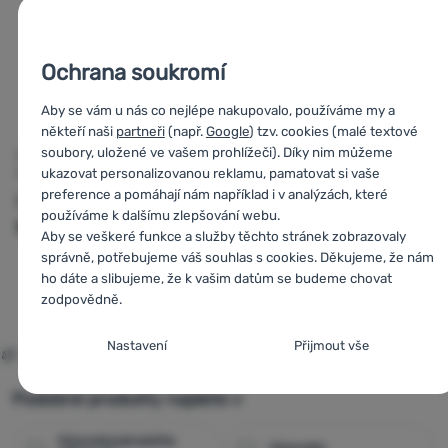
Ochrana soukromí
Aby se vám u nás co nejlépe nakupovalo, používáme my a
někteří naši
partneři
(např.
Google
) tzv. cookies (malé textové
n
soubory, uložené ve vašem prohlížeči). Díky nim můžeme
PÁNSKÉ CYKLISTICKÉ
PÁNSKÉ CYKLISTICKÉ
PÁNSKÉ CYKLISTICK
ukazovat personalizovanou reklamu, pamatovat si vaše
KRAŤASY
KRAŤASY
KRAŤASY
preference a pomáhají nám například i v analýzách, které
Dare 2b
Ultra
Kilpi
Rider
Etape
Rift Lac
používáme k dalšímu zlepšování webu.
Bibbed Short
Aby se veškeré funkce a služby těchto stránek zobrazovaly
správně, potřebujeme váš souhlas s cookies. Děkujeme, že nám
ho dáte a slibujeme, že k vašim datům se budeme chovat
2 119
Kč
1 999
Kč
1 49
zodpovědně.
949
Kč
999
Kč
1 03
Porovnat
Porovnat
Porovnat
Nastavení souhlasů s kategoriemi cookies
Nastavení
Přijmout vše
Nezbytné
Nezbytné
-
Bez nezbytných cookies by náš web nemohl
Porovnat všechny alternativy
správně fungovat.
.
Podobné produkty najdete v
VŽDY AKTIVNÍ
Výprodej pánského
Výprodej