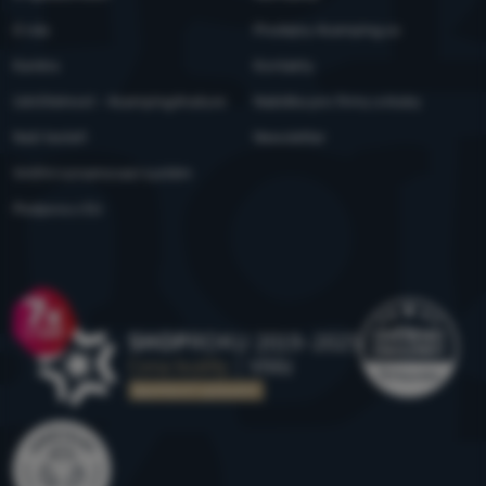
O nás
Prodejny 4camping.cz
Kariéra
Kontakty
Udržitelnost - 4camping4nature
Nabídka pro firmy a kluby
Naši testeři
Newsletter
Vnitřní oznamovací systém
Podpora z EU
Ocenění