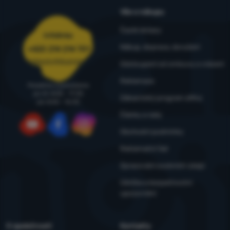
Vše o nákupu
Časté dotazy
Infolinka
Nákup, doprava, doručení
+420 214 214 701
objednavky@4camping.cz
Odstoupení od smlouvy a vrácení
Reklamace
Poradíme a pomůžeme
po-čt: 8:00 - 17:30
Zákaznický program eXtra
pá: 8:00 - 16:30
Články a rady
Obchodní podmínky
YouTube
Facebook
Instagram
Reklamační řád
Zpracování osobních údajů
Údržba a bezpečnostní
upozornění
O společnosti
Kontakty