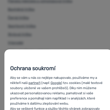
zaručují dlouhou životnost trika i při častém praní
Pánská městská a volnočasová trička
univerzální využití:
ideální volba pro běžné nošení do
Bavlněná trička
města, do práce i pro nenáročné outdoorové aktivity
Černá trička
Sportovní trička
Stylová trička
Výprodej
Trika s krátkým rukávem
Moderní trička
Ochrana soukromí
Letní oblečení
Oblečení na turistiku
Aby se vám u nás co nejlépe nakupovalo, používáme my a
někteří naši
partneři
(např.
Google
) tzv. cookies (malé textové
Pánská trika s krátkým rukávem
soubory, uložené ve vašem prohlížeči). Díky nim můžeme
Pánská trika s krátkým rukávem Alpine Pro
ukazovat personalizovanou reklamu, pamatovat si vaše
preference a pomáhají nám například i v analýzách, které
Pánská trika a košile výprodej
používáme k dalšímu zlepšování webu.
Aby se veškeré funkce a služby těchto stránek zobrazovaly
Pánská trika a košile Alpine Pro