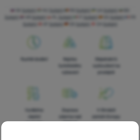
Vybavení
SK
Solight
HU
Solight
RO
Solight
UA
Solight
BG
Vaření
Solight
HR
Solight
PL
Solight
IT
Solight
ES
Solight
FR
Solight
AT
Solight
DE
Solight
CH
Solight
Lezení
Ultralight
Sporty
Rychlé dodání
Nejvíce
Objednání k
Značky
turistického
vyzkoušení na
vybavení
prodejně
Klub
eXtra
Poradna
Výstava
Vyrábíme
Doprava
V čtrnácti
stanů
vlastní
zdarma nad
zemích Evropy
produkty
1599 Kč
Prodejny