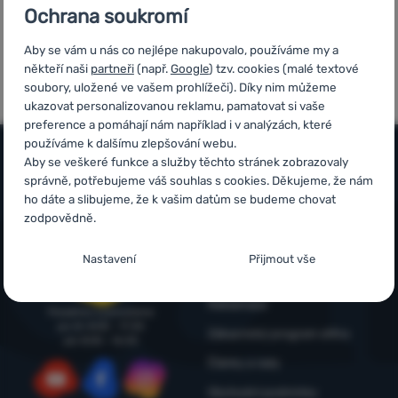
Ochrana soukromí
Přihlásit /
registrovat
Aby se vám u nás co nejlépe nakupovalo, používáme my a
7x v řadě vítěz
Ověřeno
někteří naši
partneři
(např.
Google
) tzv. cookies (malé textové
ShopRoku
zákazníky
soubory, uložené ve vašem prohlížeči). Díky nim můžeme
ukazovat personalizovanou reklamu, pamatovat si vaše
preference a pomáhají nám například i v analýzách, které
používáme k dalšímu zlepšování webu.
Aby se veškeré funkce a služby těchto stránek zobrazovaly
správně, potřebujeme váš souhlas s cookies. Děkujeme, že nám
Vše o nákupu
ho dáte a slibujeme, že k vašim datům se budeme chovat
Časté dotazy
zodpovědně.
Infolinka
Nákup, doprava, doručení
+420 214 214 701
Nastavení souhlasů s kategoriemi cookies
Nastavení
Přijmout vše
objednavky@4camping.cz
Odstoupení od smlouvy a vrácení
Nezbytné
Nezbytné
-
Bez nezbytných cookies by náš web nemohl
správně fungovat.
.
Reklamace
Poradíme a pomůžeme
VŽDY AKTIVNÍ
po-čt: 8:00 - 17:30
Zákaznický program eXtra
pá: 8:00 - 16:30
Články a rady
Nezbytné cookies umožňují správné fungování našich
Preferenční a rozšířené funkce
Preferenční a rozšířené funkce
-
Díky těmto cookies si naše
webových stránek. Mezi tyto základní funkce patří například
Obchodní podmínky