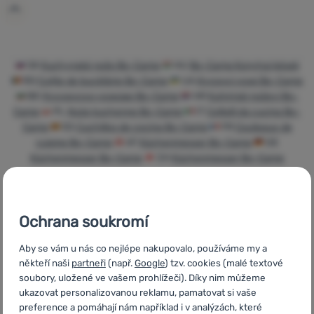
Přihlásit /
registrovat
SK
Kuchynské nože Bo-Camp
HU
Bo-Camp Konyhai kések
RO
Cuțite de bucătărie Bo-Camp
UA
Кухонні ножі Bo-Camp
BG
Кухненски ножове Bo-Camp
HR
Kuhinjski noževi Bo-
Camp
PL
Noże kuchenne Bo-Camp
IT
Coltelli da cucina Bo-
Camp
ES
Cuchillos de cocina Bo-Camp
FR
Couteaux de
cuisine Bo-Camp
AT
Küchenmesser Bo-Camp
DE
Küchenmesser Bo-Camp
CH
Küchenmesser Bo-Camp
Ochrana soukromí
Rychlé dodání
Nejvíce
Objednání k
Aby se vám u nás co nejlépe nakupovalo, používáme my a
turistického
vyzkoušení na
někteří naši
partneři
(např.
Google
) tzv. cookies (malé textové
vybavení
prodejně
soubory, uložené ve vašem prohlížeči). Díky nim můžeme
ukazovat personalizovanou reklamu, pamatovat si vaše
preference a pomáhají nám například i v analýzách, které