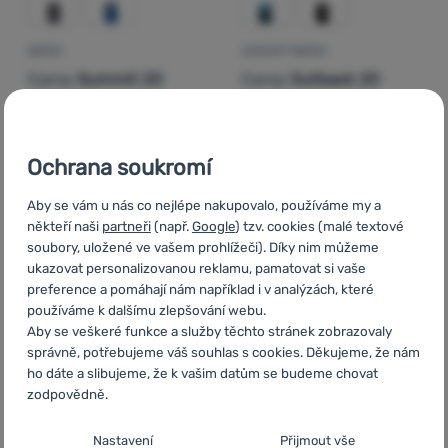
BATOH
LEZECKÝ BATOH
Camp
Summit 20
Camp
Outback 20
3 790
Kč
2 790
Kč
3 059
Kč
2 249
Kč
Přidat 'Batoh Camp Summit 20' k porovnání
Přidat 'Lezecký batoh Cam
Ochrana soukromí
Aby se vám u nás co nejlépe nakupovalo, používáme my a
-19
%
někteří naši
partneři
(např.
Google
) tzv. cookies (malé textové
soubory, uložené ve vašem prohlížeči). Díky nim můžeme
ukazovat personalizovanou reklamu, pamatovat si vaše
preference a pomáhají nám například i v analýzách, které
používáme k dalšímu zlepšování webu.
Aby se veškeré funkce a služby těchto stránek zobrazovaly
správně, potřebujeme váš souhlas s cookies. Děkujeme, že nám
ho dáte a slibujeme, že k vašim datům se budeme chovat
zodpovědně.
Nastavení souhlasů s kategoriemi cookies
BATOH
Nastavení
Přijmout vše