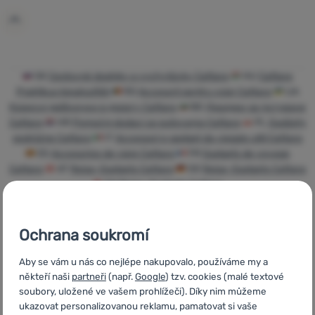
Přihlásit /
registrovat
SK
Cestovné doplnky a vychytávky Cattara
HU
Cattara
Praktikus kiegészítők
RO
Accesorii pentru voiaj Cattara
UA
Корисні дрібнички в дорогу Cattara
BG
Джаджи за пътуване
Cattara
HR
Pomoćni dodaci za putovanja Cattara
PL
Gadżety
podróżne Cattara
IT
Accessori e gadget da viaggio utili Cattara
ES
Accesorios de viaje Cattara
FR
Gadgets de voyage
Cattara
AT
Reise-Gadgets Cattara
DE
Reise-Gadgets Cattara
CH
Reise-Gadgets Cattara
Ochrana soukromí
Aby se vám u nás co nejlépe nakupovalo, používáme my a
Rychlé dodání
Nejvíce
Objednání k
někteří naši
partneři
(např.
Google
) tzv. cookies (malé textové
turistického
vyzkoušení na
soubory, uložené ve vašem prohlížeči). Díky nim můžeme
vybavení
prodejně
ukazovat personalizovanou reklamu, pamatovat si vaše