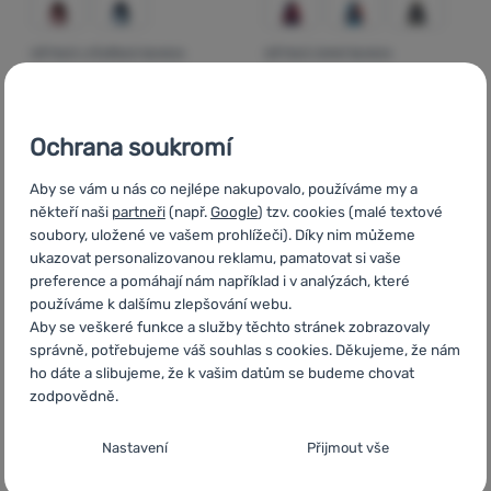
DĚTSKÁ LYŽAŘSKÁ BUNDA
DĚTSKÁ ZIMNÍ BUNDA
Hodnocení zákazníků
Dare 2b
Glee II Jacket
Podle aktivit:
lyžařské /
Dare 2b
Snow Basher
Ochrana soukromí
snowboardové
Jacket
Aby se vám u nás co nejlépe nakupovalo, používáme my a
někteří naši
partneři
(např.
Google
) tzv. cookies (malé textové
soubory, uložené ve vašem prohlížeči). Díky nim můžeme
Podle aktivit:
lyžařské /
ukazovat personalizovanou reklamu, pamatovat si vaše
snowboardové / sportovní
preference a pomáhají nám například i v analýzách, které
2 629
Kč
3 999
Kč
používáme k dalšímu zlepšování webu.
1 179
Kč
1 199
Kč
Přidat 'Dětská lyžařská bunda Dare 2b Snow Basher Jack
Přidat 'Dětská zimní bunda
Aby se veškeré funkce a služby těchto stránek zobrazovaly
správně, potřebujeme váš souhlas s cookies. Děkujeme, že nám
ho dáte a slibujeme, že k vašim datům se budeme chovat
-55
%
zodpovědně.
Nastavení souhlasů s kategoriemi cookies
Nastavení
Přijmout vše
Nezbytné
Nezbytné
-
Bez nezbytných cookies by náš web nemohl