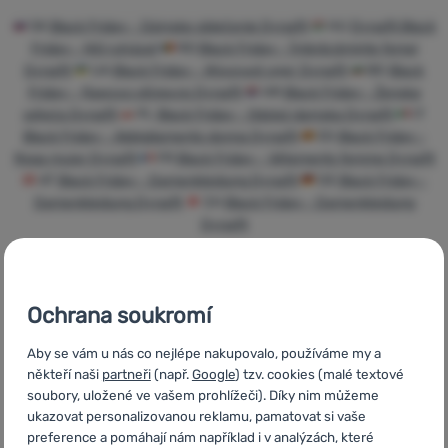
Přihlásit /
SK
Black Friday - Dámske oblečenie Dynafit
HU
Dynafit Black
registrovat
Friday - Női ruházat
RO
Black Friday - Îmbrăcăminte femei
Dynafit
UA
Black Friday - Жіночий одяг Dynafit
BG
Black
Friday - Дамско облекло Dynafit
HR
Black Friday - Ženska
odjeća Dynafit
PL
Black Friday - Odzież damska Dynafit
IT
Black Friday - Abbigliamento donna Dynafit
ES
Black Friday -
Ropa mujer Dynafit
FR
Black Friday - Vêtements femme Dynafit
AT
Black Friday - Damenkleidung Dynafit
DE
Black Friday -
Damenkleidung Dynafit
CH
Black Friday - Damenkleidung
Dynafit
Ochrana soukromí
Rychlé dodání
Nejvíce
Objednání k
Aby se vám u nás co nejlépe nakupovalo, používáme my a
turistického
vyzkoušení na
někteří naši
partneři
(např.
Google
) tzv. cookies (malé textové
vybavení
prodejně
soubory, uložené ve vašem prohlížeči). Díky nim můžeme
ukazovat personalizovanou reklamu, pamatovat si vaše
preference a pomáhají nám například i v analýzách, které