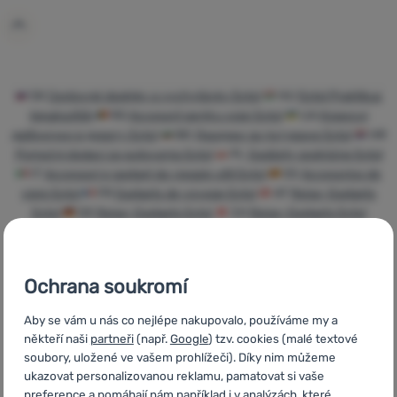
Přihlásit /
registrovat
SK
Cestovné doplnky a vychytávky Extol
HU
Extol Praktikus
kiegészítők
RO
Accesorii pentru voiaj Extol
UA
Корисні
дрібнички в дорогу Extol
BG
Джаджи за пътуване Extol
HR
Pomoćni dodaci za putovanja Extol
PL
Gadżety podróżne Extol
IT
Accessori e gadget da viaggio utili Extol
ES
Accesorios de
viaje Extol
FR
Gadgets de voyage Extol
AT
Reise-Gadgets
Extol
DE
Reise-Gadgets Extol
CH
Reise-Gadgets Extol
Ochrana soukromí
Rychlé dodání
Nejvíce
Objednání k
Aby se vám u nás co nejlépe nakupovalo, používáme my a
turistického
vyzkoušení na
někteří naši
partneři
(např.
Google
) tzv. cookies (malé textové
vybavení
prodejně
soubory, uložené ve vašem prohlížeči). Díky nim můžeme
ukazovat personalizovanou reklamu, pamatovat si vaše
preference a pomáhají nám například i v analýzách, které