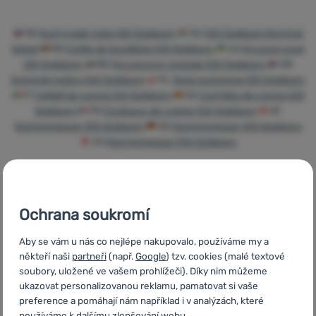
Přihlásit /
registrovat
SK
Kuchynské nože GSI Outdoors
HU
GSI Outdoors Konyhai
kések
RO
Cuțite de bucătărie GSI Outdoors
UA
Кухонні ножі
GSI Outdoors
BG
Кухненски ножове GSI Outdoors
HR
Kuhinjski noževi GSI Outdoors
PL
Noże kuchenne GSI Outdoors
IT
Coltelli da cucina GSI Outdoors
ES
Cuchillos de cocina GSI
Outdoors
FR
Couteaux de cuisine GSI Outdoors
AT
Küchenmesser GSI Outdoors
DE
Küchenmesser GSI Outdoors
CH
Küchenmesser GSI Outdoors
Ochrana soukromí
Rychlé dodání
Nejvíce
Objednání k
turistického
vyzkoušení na
Aby se vám u nás co nejlépe nakupovalo, používáme my a
vybavení
prodejně
někteří naši
partneři
(např.
Google
) tzv. cookies (malé textové
soubory, uložené ve vašem prohlížeči). Díky nim můžeme
ukazovat personalizovanou reklamu, pamatovat si vaše
preference a pomáhají nám například i v analýzách, které
používáme k dalšímu zlepšování webu.