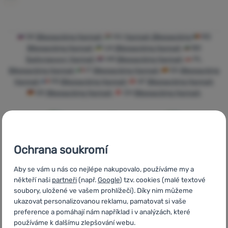
Přihlásit /
registrovat
SK
Bikepacking Hannah
HU
Hannah Bikepacking
RO
Bikepacking Hannah
UA
Bikepacking Hannah
BG
Байкпакинг Hannah
HR
Bikepacking Hannah
PL
Bikepacking Hannah
IT
Bikepacking Hannah
ES
Bikepacking
Hannah
FR
Bikepacking Hannah
AT
Bikepacking Hannah
DE
Bikepacking Hannah
CH
Bikepacking Hannah
Ochrana soukromí
Rychlé dodání
Nejvíce
Objednání k
turistického
vyzkoušení na
Aby se vám u nás co nejlépe nakupovalo, používáme my a
vybavení
prodejně
někteří naši
partneři
(např.
Google
) tzv. cookies (malé textové
soubory, uložené ve vašem prohlížeči). Díky nim můžeme
ukazovat personalizovanou reklamu, pamatovat si vaše
preference a pomáhají nám například i v analýzách, které
používáme k dalšímu zlepšování webu.