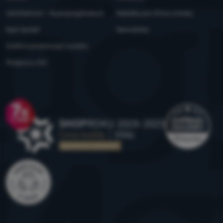
Udržitelnost - 4camping4nature
Nabídka pro firmy a kluby
Naši testeři
Newsletter
Vnitřní oznamovací systém
Podpora z EU
Ocenění