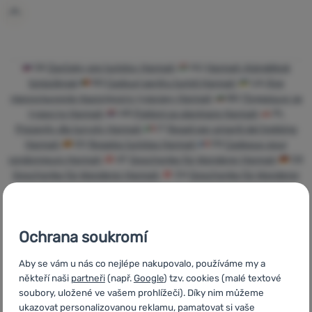
Přihlásit /
registrovat
SK
Darčeky pre turistov Hannah
HU
Hannah Ajándékok
túrázóknak
RO
Cadouri pentru turiști Hannah
UA
Для
прихильників пішохідного туризму Hannah
BG
Подаръци за
туристи Hannah
HR
Pokloni za planinare Hannah
PL
Prezenty dla turysty Hannah
IT
Regali per amanti del trekking
Hannah
ES
Regalos turistas Hannah
FR
Cadeaux pour
randonneurs Hannah
AT
Geschenke für Wanderer Hannah
DE
Geschenke für Wanderer Hannah
CH
Geschenke für Wanderer
Hannah
Ochrana soukromí
Aby se vám u nás co nejlépe nakupovalo, používáme my a
Rychlé dodání
Nejvíce
Objednání k
někteří naši
partneři
(např.
Google
) tzv. cookies (malé textové
turistického
vyzkoušení na
soubory, uložené ve vašem prohlížeči). Díky nim můžeme
vybavení
prodejně
ukazovat personalizovanou reklamu, pamatovat si vaše