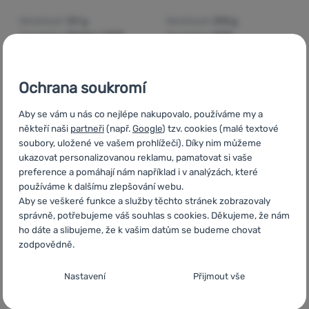
Hmotnost:
121 g
Hmotnost:
290 g
Typ helmy:
Silniční / MTB
Typ helmy:
MTB
Větrací otvory:
12
Větrací otvory:
27
699
Kč
990
Kč
Ochrana soukromí
509
Kč
889
Kč
Přidat 'Dětská přilba Etape Pluto Light' k porovnání
Přidat 'Přilba Axon Choper
Aby se vám u nás co nejlépe nakupovalo, používáme my a
Novinka
někteří naši
partneři
(např.
Google
) tzv. cookies (malé textové
-10
%
soubory, uložené ve vašem prohlížeči). Díky nim můžeme
-30
%
ukazovat personalizovanou reklamu, pamatovat si vaše
preference a pomáhají nám například i v analýzách, které
používáme k dalšímu zlepšování webu.
Aby se veškeré funkce a služby těchto stránek zobrazovaly
správně, potřebujeme váš souhlas s cookies. Děkujeme, že nám
ho dáte a slibujeme, že k vašim datům se budeme chovat
zodpovědně.
Nastavení souhlasů s kategoriemi cookies
Nastavení
Přijmout vše
CYKLISTICKÁ HELMA
CYKLISTICKÁ HELMA
Hodnocení zák
Nezbytné
Nezbytné
-
Bez nezbytných cookies by náš web nemohl
Axon
Ghost