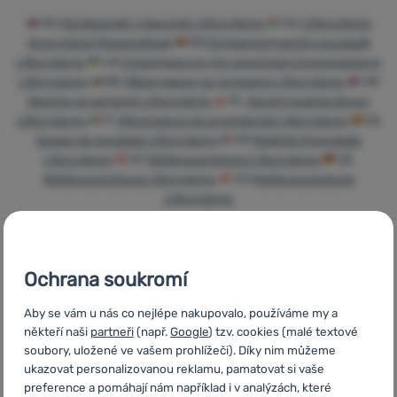
Přihlásit /
SK
Horolezecké vybavenie Lifesystems
HU
Lifesystems
registrovat
Hegymászó felszerelések
RO
Echipament pentru escaladă
Lifesystems
UA
Cпорядження для альпінізму/скелелазіння
Lifesystems
BG
Оборудване за катерене Lifesystems
HR
Oprema za penjanje Lifesystems
PL
Sprzęt wspinaczkowy
Lifesystems
IT
Attrezzatura da arrampicata Lifesystems
ES
Equipo de escalada Lifesystems
FR
Matériel d'escalade
Lifesystems
AT
Kletterausrüstung Lifesystems
DE
Kletterausrüstung Lifesystems
CH
Kletterausrüstung
Lifesystems
Ochrana soukromí
Rychlé dodání
Nejvíce
Objednání k
Aby se vám u nás co nejlépe nakupovalo, používáme my a
turistického
vyzkoušení na
někteří naši
partneři
(např.
Google
) tzv. cookies (malé textové
vybavení
prodejně
soubory, uložené ve vašem prohlížeči). Díky nim můžeme
ukazovat personalizovanou reklamu, pamatovat si vaše
preference a pomáhají nám například i v analýzách, které