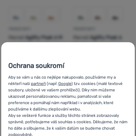
PÁNSKÉ BOTY
PÁNSKÉ BOTY
Merrell
Agility Peak 6 M
Merrell
Agility Peak 6
Gtx M
Hmotnost (pár):
940 g
Hmotnost (pár):
600 g
Ochrana soukromí
3 999
Kč
4 899
Kč
3 399
Kč
4 169
Kč
Přidat 'Pánské boty Merrell Agility Peak 6 M' k porovnání
Přidat 'Pánské boty Merrel
Aby se vám u nás co nejlépe nakupovalo, používáme my a
někteří naši
partneři
(např.
Google
) tzv. cookies (malé textové
Novinka
Novinka
soubory, uložené ve vašem prohlížeči). Díky nim můžeme
ukazovat personalizovanou reklamu, pamatovat si vaše
-15
%
-15
%
preference a pomáhají nám například i v analýzách, které
používáme k dalšímu zlepšování webu.
Aby se veškeré funkce a služby těchto stránek zobrazovaly
správně, potřebujeme váš souhlas s cookies. Děkujeme, že nám
ho dáte a slibujeme, že k vašim datům se budeme chovat
zodpovědně.