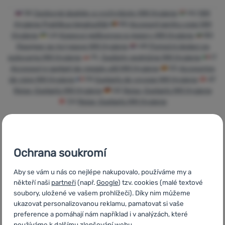
Přihlásit /
SK
Cestovné doplnky a vychytávky MM Hygiene
HU
MM
registrovat
Hygiene Praktikus kiegészítők
RO
Accesorii pentru voiaj MM
Hygiene
UA
Корисні дрібнички в дорогу MM Hygiene
BG
Джаджи за пътуване MM Hygiene
HR
Pomoćni dodaci za
putovanja MM Hygiene
PL
Gadżety podróżne MM Hygiene
IT
Accessori e gadget da viaggio utili MM Hygiene
ES
Accesorios
de viaje MM Hygiene
FR
Gadgets de voyage MM Hygiene
AT
Reise-Gadgets MM Hygiene
DE
Reise-Gadgets MM Hygiene
CH
Reise-Gadgets MM Hygiene
Ochrana soukromí
Rychlé dodání
Nejvíce
Objednání k
turistického
vyzkoušení na
Aby se vám u nás co nejlépe nakupovalo, používáme my a
vybavení
prodejně
někteří naši
partneři
(např.
Google
) tzv. cookies (malé textové
soubory, uložené ve vašem prohlížeči). Díky nim můžeme
ukazovat personalizovanou reklamu, pamatovat si vaše
preference a pomáhají nám například i v analýzách, které
používáme k dalšímu zlepšování webu.