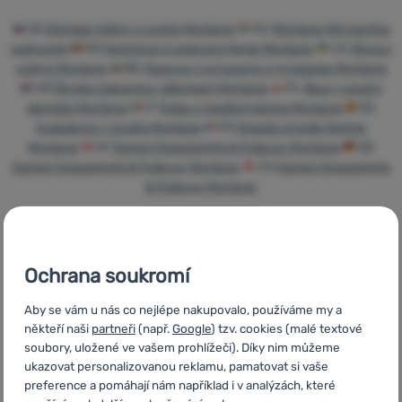
Přihlásit /
SK
Dámske mikiny a svetre Montane
HU
Montane Női sportos
registrovat
pulóverek
RO
Hanorace și pulovere femei Montane
UA
Жіночі
кофти Montane
BG
Дамски суитшърти и пуловери Montane
HR
Ženske dukserice i džemperi Montane
PL
Bluzy i swetry
damskie Montane
IT
Felpe e maglioni donna Montane
ES
Sudaderas y jerséis Montane
FR
Sweats et pulls femme
Montane
AT
Damen Sweatshirts & Pullover Montane
DE
Damen Sweatshirts & Pullover Montane
CH
Damen Sweatshirts
& Pullover Montane
Ochrana soukromí
Rychlé dodání
Nejvíce
Objednání k
turistického
vyzkoušení na
Aby se vám u nás co nejlépe nakupovalo, používáme my a
vybavení
prodejně
někteří naši
partneři
(např.
Google
) tzv. cookies (malé textové
soubory, uložené ve vašem prohlížeči). Díky nim můžeme
ukazovat personalizovanou reklamu, pamatovat si vaše
preference a pomáhají nám například i v analýzách, které