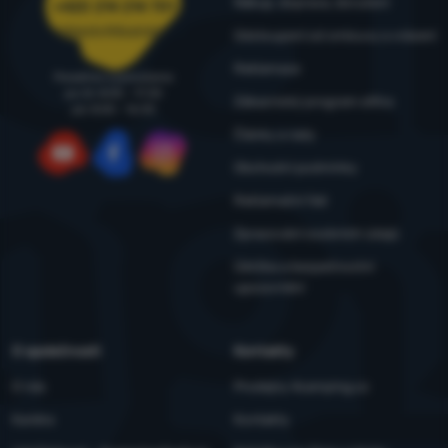
Nákup, doprava, doručení
+420 214 214 701
objednavky@4camping.cz
Odstoupení od smlouvy a vrácení
Reklamace
Poradíme a pomůžeme
po-čt: 8:00 - 17:30
Zákaznický program eXtra
pá: 8:00 - 16:30
Články a rady
Obchodní podmínky
YouTube
Facebook
Instagram
Reklamační řád
Zpracování osobních údajů
Údržba a bezpečnostní
upozornění
O společnosti
Kontakty
O nás
Prodejny 4camping.cz
Kariéra
Kontakty