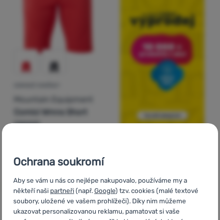
DÁMSKÉ KRAŤASY
Mountain Equipment
Comici Wmns Short
(2022)
2 290
Kč
1 479
Kč
Přidat 'Dámské kraťasy Mountain Equipment Comici Wmn
Ochrana soukromí
Aby se vám u nás co nejlépe nakupovalo, používáme my a
někteří naši
partneři
(např.
Google
) tzv. cookies (malé textové
soubory, uložené ve vašem prohlížeči). Díky nim můžeme
ukazovat personalizovanou reklamu, pamatovat si vaše