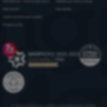
Udržitelnost - 4camping4nature
Nabídka pro firmy a kluby
Naši testeři
Newsletter
Vnitřní oznamovací systém
Podpora z EU
Ocenění
© 2026 ForCamping s.r.o.
běží na
Shopio
Nastavení cookies