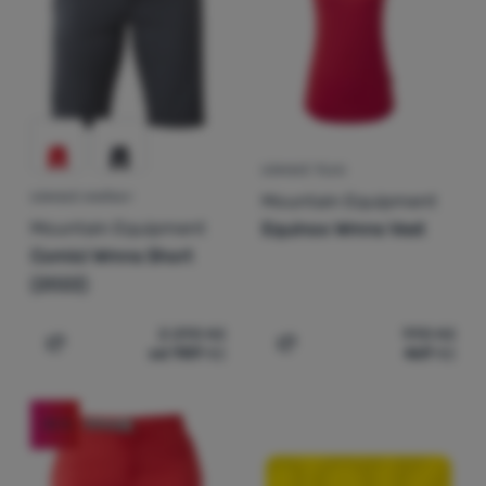
Přihlásit /
registrovat
DÁMSKÉ TÍLKO
Mountain Equipment
DÁMSKÉ KRAŤASY
Mountain Equipment
Equinox Wmns Vest
Comici Wmns Short
(2022)
2 290
Kč
990
Kč
od 989
Kč
469
Kč
Přidat 'Dámské kraťasy Mountain Equipment Comici Wmn
Přidat 'Dámské tílko Mou
-35
%