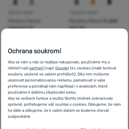
MĚSTSKÝ BATOH
TURISTICKÝ BATOH
Mystery Ranch
Mystery Ranch
In and
Catalyst 22
Out 25
4 299
Kč
2 899
Kč
3 309
Kč
2 339
Kč
Přidat 'Městský batoh Mystery Ranch Catalyst 22' k por
Přidat 'Turistický batoh M
Ochrana soukromí
Aby se vám u nás co nejlépe nakupovalo, používáme my a
-22
%
někteří naši
partneři
(např.
Google
) tzv. cookies (malé textové
soubory, uložené ve vašem prohlížeči). Díky nim můžeme
ukazovat personalizovanou reklamu, pamatovat si vaše
preference a pomáhají nám například i v analýzách, které
používáme k dalšímu zlepšování webu.
Aby se veškeré funkce a služby těchto stránek zobrazovaly
správně, potřebujeme váš souhlas s cookies. Děkujeme, že nám
ho dáte a slibujeme, že k vašim datům se budeme chovat
zodpovědně.
Nastavení souhlasů s kategoriemi cookies