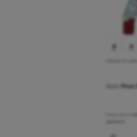
DÁMSKÉ 3/4 LEGÍN
Ocún
Rhea 
Podle aktivit:
bě
sportovní