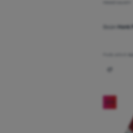
PÁNSKÉ KALHOTY
Polyamid
(
2
)
Lyocel
(
2
)
Viskoza
(
1
)
Ocún
Honk 
Podle aktivit:
le
Přidat 'Pá
-20
%