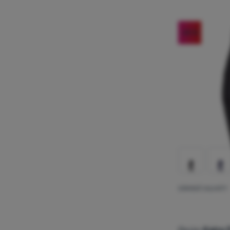
-20
%
DÁMSKÉ KALHOTY