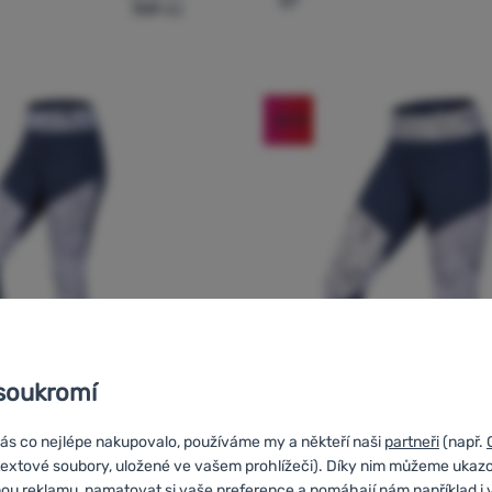
709
Kč
mské 3/4 legíny Ocún Rhea 3/4 Leggings' k porovnání
Přidat 'Dámské 3/4 legíny
-20
%
soukromí
ás co nejlépe nakupovalo, používáme my a někteří naši
partneři
(např.
DÁMSKÉ 3/4 LEGÍNY
H
textové soubory, uložené ve vašem prohlížeči). Díky nim můžeme ukaz
Leggings
ou reklamu, pamatovat si vaše preference a pomáhají nám například i 