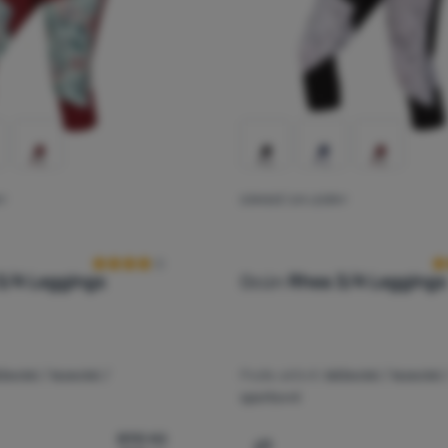
Y
DÁMSKÉ 3/4 LEGÍNY
Hodnocení zákazníků
H
3/4 Leggings
Ocún
Rhea 3/4 Leggings
žecké / lezecké /
Podle aktivit:
běžecké / lezecké 
sportovní
890
Kč