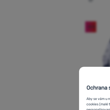
Přidat 'Dá
-15
%
Ochrana 
Aby se vám u n
DÁMSKÉ LEGÍNY
cookies (malé 
Ocún
Rhea 
personalizovan