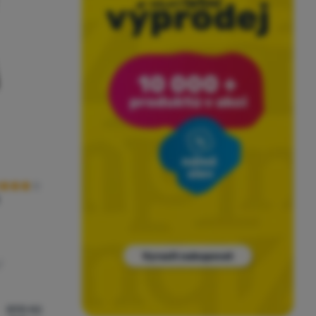
odnocení zákazníků
/
890
Kč