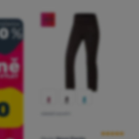
-20
%
DÁMSKÉ KALHOTY
Hodnocení zákaz