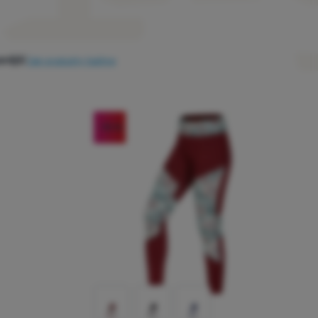
nější
Jak produkty řadíme
-15
%