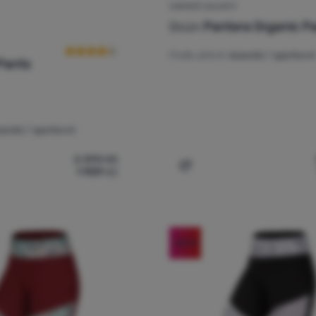
DÁMSKÉ KALHOTY
Hodnocení zákazníků
Ocún
Pantera Organic P
Podle aktivit:
lezecké / sportovní
Pants
zecké / sportovní
2 390
Kč
1 909
Kč
nské kalhoty Ocún Honk Pants' k porovnání
Přidat 'Dámské kalhoty Oc
-20
%