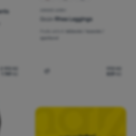
ants
DÁMSKÉ LEGÍNY
Ocún
Rhea Leggings
Podle aktivit:
běžecké / lezecké /
sportovní
2 190
Kč
990
Kč
1 749
Kč
839
Kč
ún Pantera Organic Pants' k porovnání
Přidat 'Dámské legíny Ocún Rhea Leggings