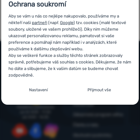
Ochrana soukromí
Přihlásit /
registrovat
Aby se vám u nás co nejlépe nakupovalo, používáme my a
7x v řadě vítěz
Ověřeno
někteří naši
partneři
(např.
Google
) tzv. cookies (malé textové
ShopRoku
zákazníky
soubory, uložené ve vašem prohlížeči). Díky nim můžeme
ukazovat personalizovanou reklamu, pamatovat si vaše
preference a pomáhají nám například i v analýzách, které
používáme k dalšímu zlepšování webu.
Aby se veškeré funkce a služby těchto stránek zobrazovaly
správně, potřebujeme váš souhlas s cookies. Děkujeme, že nám
Vše o nákupu
ho dáte a slibujeme, že k vašim datům se budeme chovat
Časté dotazy
zodpovědně.
Infolinka
Nákup, doprava, doručení
+420 214 214 701
Nastavení souhlasů s kategoriemi cookies
Nastavení
Přijmout vše
objednavky@4camping.cz
Odstoupení od smlouvy a vrácení
Nezbytné
Nezbytné
-
Bez nezbytných cookies by náš web nemohl
Reklamace
správně fungovat.
.
Poradíme a pomůžeme
VŽDY AKTIVNÍ
po-čt: 8:00 - 17:30
Zákaznický program eXtra
pá: 8:00 - 16:30
Články a rady
Nezbytné cookies umožňují správné fungování našich
Preferenční a rozšířené funkce
Preferenční a rozšířené funkce
-
Díky těmto cookies si naše
webových stránek. Mezi tyto základní funkce patří například
Obchodní podmínky