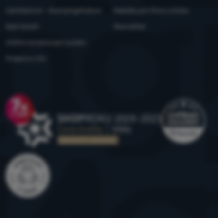
Udržitelnost - 4camping4nature
Nabídka pro firmy a kluby
Naši testeři
Newsletter
Vnitřní oznamovací systém
Podpora z EU
Ocenění