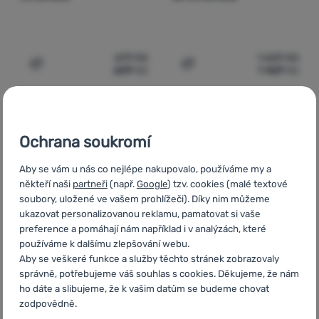
679
Kč
1 629
Kč
609
Kč
1 469
Kč
Přidat 'Deštník Sea to Summit Mini Umbrella' k porovnán
Přidat 'Deštník Sea to Sum
-10
%
-10
%
Ochrana soukromí
Aby se vám u nás co nejlépe nakupovalo, používáme my a
někteří naši
partneři
(např.
Google
) tzv. cookies (malé textové
soubory, uložené ve vašem prohlížeči). Díky nim můžeme
ukazovat personalizovanou reklamu, pamatovat si vaše
preference a pomáhají nám například i v analýzách, které
používáme k dalšímu zlepšování webu.
Aby se veškeré funkce a služby těchto stránek zobrazovaly
správně, potřebujeme váš souhlas s cookies. Děkujeme, že nám
PONČO
PONČO
Hodnocení zákazníků
Hodnocení zák
ho dáte a slibujeme, že k vašim datům se budeme chovat
zodpovědně.