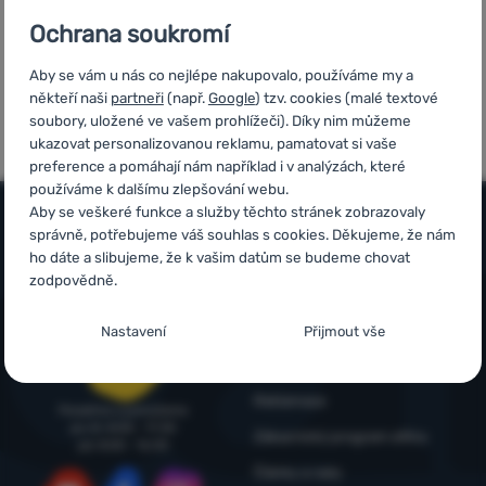
Přihlásit /
Ochrana soukromí
registrovat
Aby se vám u nás co nejlépe nakupovalo, používáme my a
někteří naši
partneři
(např.
Google
) tzv. cookies (malé textové
7x v řadě vítěz
Ověřeno
soubory, uložené ve vašem prohlížeči). Díky nim můžeme
ShopRoku
zákazníky
ukazovat personalizovanou reklamu, pamatovat si vaše
preference a pomáhají nám například i v analýzách, které
používáme k dalšímu zlepšování webu.
Aby se veškeré funkce a služby těchto stránek zobrazovaly
správně, potřebujeme váš souhlas s cookies. Děkujeme, že nám
Vše o nákupu
ho dáte a slibujeme, že k vašim datům se budeme chovat
zodpovědně.
Časté dotazy
Infolinka
Nastavení souhlasů s kategoriemi cookies
Nákup, doprava, doručení
Nastavení
Přijmout vše
+420 214 214 701
objednavky@4camping.cz
Nezbytné
Nezbytné
-
Bez nezbytných cookies by náš web nemohl
Odstoupení od smlouvy a vrácení
správně fungovat.
.
Reklamace
VŽDY AKTIVNÍ
Poradíme a pomůžeme
po-čt: 8:00 - 17:30
Zákaznický program eXtra
pá: 8:00 - 16:30
Nezbytné cookies umožňují správné fungování našich
Články a rady