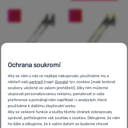
-15
%
-15
%
Ochrana soukromí
Aby se vám u nás co nejlépe nakupovalo, používáme my a
někteří naši
partneři
(např.
Google
) tzv. cookies (malé textové
HOLE
HOLE
Hodnocení zákazníků
Hodnocení zák
soubory, uložené ve vašem prohlížeči). Díky nim můžeme
ukazovat personalizovanou reklamu, pamatovat si vaše
preference a pomáhají nám například i v analýzách, které
Fizan
NW Speed
Fizan
NW Speed
používáme k dalšímu zlepšování webu.
Aby se veškeré funkce a služby těchto stránek zobrazovaly
správně, potřebujeme váš souhlas s cookies. Děkujeme, že nám
ho dáte a slibujeme, že k vašim datům se budeme chovat