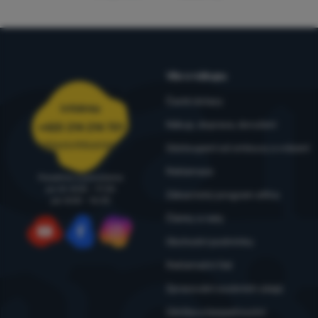
Vše o nákupu
Časté dotazy
Infolinka
Nákup, doprava, doručení
+420 214 214 701
objednavky@4camping.cz
Odstoupení od smlouvy a vrácení
Reklamace
Poradíme a pomůžeme
po-čt: 8:00 - 17:30
Zákaznický program eXtra
pá: 8:00 - 16:30
Články a rady
Obchodní podmínky
YouTube
Facebook
Instagram
Reklamační řád
Zpracování osobních údajů
Údržba a bezpečnostní