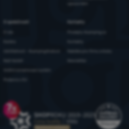
upozornění
O společnosti
Kontakty
O nás
Prodejny 4camping.cz
Kariéra
Kontakty
Udržitelnost - 4camping4nature
Nabídka pro firmy a kluby
Naši testeři
Newsletter
Vnitřní oznamovací systém
Podpora z EU
Ocenění