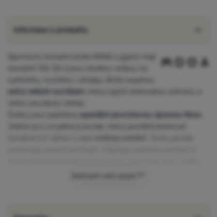
Informace o produktu
Sportovní sluneční brýle
MOOA Lugano mají
sluneční filtr S3 a jsou skvělou volbou na
cyklistiku, turistiku i skialpy. Brýle zaujmou
extra
velkým zorníkem
, který zajistí dokonalou ochranu a
ničím nerušený výhled.
Čočky jsou opatřeny
speciální povrchovou úpravou Revo
.
Jedná se o zrcadlový povlak, který pomáhá blokovat
škodlivé UV záření a také
snižuje oslnění
. Tento povlak
poskytuje vysoký kontrast, zlepšuje zrakovou ostrost a
chrání oči před škodlivými paprsky, jako jsou UVA, UVB a
UVC.
Zobrazit celý popis
Minimalistický rám je doplněn o přímé ventilační otvory,
které zajišťují kvalitní odvětrání, což
eliminuje mlžení brýlí
i
během náročnějších aktivit. Samozřejmostí je
nastavitelný