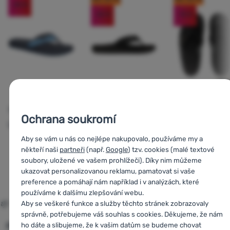
-54
%
-25
%
-15
%
n
ŽABKY
PÁNSKÉ ŽABKY
ŽABKY
Ochrana soukromí
Lizard
Way
Teva
Voya Flip
Gumbies
Vegovert Blac
Aby se vám u nás co nejlépe nakupovalo, používáme my a
někteří naši
partneři
(např.
Google
) tzv. cookies (malé textové
soubory, uložené ve vašem prohlížeči). Díky nim můžeme
ukazovat personalizovanou reklamu, pamatovat si vaše
1 590
Kč
1 099
Kč
99
preference a pomáhají nám například i v analýzách, které
739
Kč
829
Kč
83
Porovnat
Porovnat
Porovnat
používáme k dalšímu zlepšování webu.
Aby se veškeré funkce a služby těchto stránek zobrazovaly
správně, potřebujeme váš souhlas s cookies. Děkujeme, že nám
Porovnat všechny alternativy
ho dáte a slibujeme, že k vašim datům se budeme chovat
Podobné produkty najdete v