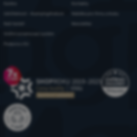
Kariéra
Kontakty
Udržitelnost - 4camping4nature
Nabídka pro firmy a kluby
Naši testeři
Newsletter
Vnitřní oznamovací systém
Podpora z EU
Ocenění